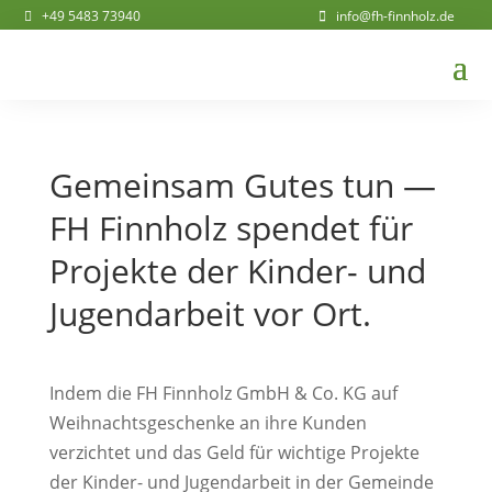
+49 5483 73940
info@fh-finnholz.de
Gemeinsam Gutes tun —
FH Finn­holz spendet für
Projekte der Kinder- und
Jugend­ar­beit vor Ort.
Indem die FH Finn­holz GmbH
&
Co. KG auf
Weih­nachts­ge­schenke an ihre Kunden
verzichtet und das Geld für wich­tige Projekte
der Kinder- und Jugend­ar­beit in der Gemeinde