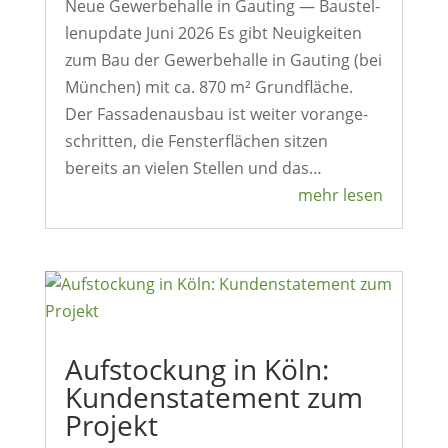
Neue Gewer­be­halle in Gauting — Baustel­
len­up­date Juni 2026 Es gibt Neuig­keiten
zum Bau der Gewer­be­halle in Gauting (bei
München) mit ca. 870 m² Grund­fläche.
Der Fassa­den­ausbau ist weiter voran­ge­
schritten, die Fens­ter­flä­chen sitzen
bereits an vielen Stellen und das…
mehr lesen
Aufsto­ckung in Köln:
Kundenstate­ment zum
Projekt