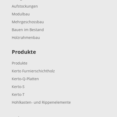
Aufsto­ckungen
Modulbau
Mehr­ge­schossbau
Bauen im Bestand
Holz­rah­menbau
Produkte
Produkte
Kerto Furnier­schicht­holz
Kerto-Q-Platten
Kerto‑S
Kerto‑T
Hohl­­kasten- und Rippenelemente