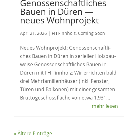
Genos­sen­schaft­li­ches
Bauen in Düren —
neues Wohnprojekt
Apr. 21, 2026
|
FH Finn­holz
,
Coming Soon
Neues Wohn­pro­jekt: Genos­sen­schaft­li­
ches Bauen in Düren in seri­eller Holz­bau­
weise Genos­sen­schaft­li­ches Bauen in
Düren mit FH Finn­holz: Wir errichten bald
drei Mehr­fa­mi­li­en­häuser (inkl. Fenster,
Türen und Balkonen) mit einer gesamten
Brut­to­ge­schoss­fläche von etwa 1.931…
mehr lesen
« Ältere Einträge