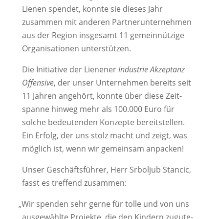
Lienen spendet, konnte sie dieses Jahr
zusammen mit anderen Part­ner­un­ter­nehmen
aus der Region insge­samt 11 gemein­nüt­zige
Orga­ni­sa­tionen unterstützen.
Die Initia­tive der Lienener
Indus­trie Akzep­tanz
Offen­sive
, der unser Unter­nehmen bereits seit
11 Jahren ange­hört, konnte über diese Zeit­
spanne hinweg mehr als 100.000 Euro für
solche bedeu­tenden Konzepte bereit­stellen.
Ein Erfolg, der uns stolz macht und zeigt, was
möglich ist, wenn wir gemeinsam anpacken!
Unser Geschäfts­führer, Herr Srboljub Stancic,
fasst es tref­fend zusammen:
„
Wir spenden sehr gerne für tolle und von uns
ausge­wählte Projekte, die den Kindern zugu­te­