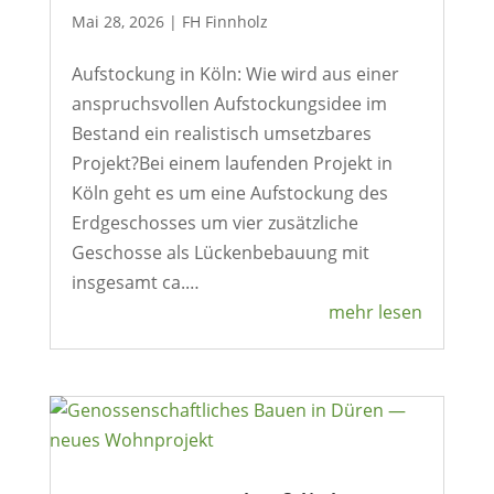
Mai 28, 2026
|
FH Finn­holz
Aufsto­ckung in Köln: Wie wird aus einer
anspruchs­vollen Aufsto­ckungs­idee im
Bestand ein realis­tisch umsetz­bares
Projekt?Bei einem laufenden Projekt in
Köln geht es um eine Aufsto­ckung des
Erdge­schosses um vier zusätz­liche
Geschosse als Lücken­be­bauung mit
insge­samt ca.…
mehr lesen